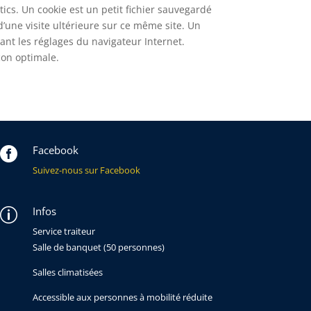
ytics. Un cookie est un petit fichier sauvegardé
d’une visite ultérieure sur ce même site. Un
iant les réglages du navigateur Internet.
çon optimale.
Facebook

Suivez-nous sur Facebook
Infos
p
Service traiteur
Salle de banquet (50 personnes)
Salles climatisées
Accessible aux personnes à mobilité réduite