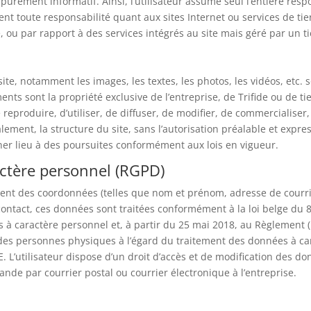
 purement informatif. Ainsi, l’utilisateur assume seul l’entière respo
ent toute responsabilité quant aux sites Internet ou services de tie
e, ou par rapport à des services intégrés au site mais géré par un t
ite, notamment les images, les textes, les photos, les vidéos, etc. s
ments sont la propriété exclusive de l’entreprise, de Trifide ou de 
de reproduire, d’utiliser, de diffuser, de modifier, de commercialiser
lement, la structure du site, sans l’autorisation préalable et expres
ner lieu à des poursuites conformément aux lois en vigueur.
actère personnel (RGPD)
ment des coordonnées (telles que nom et prénom, adresse de courr
 contact, ces données sont traitées conformément à la loi belge du 
es à caractère personnel et, à partir du 25 mai 2018, au Règlemen
n des personnes physiques à l’égard du traitement des données à car
. L’utilisateur dispose d’un droit d’accès et de modification des d
mande par courrier postal ou courrier électronique à l’entreprise.