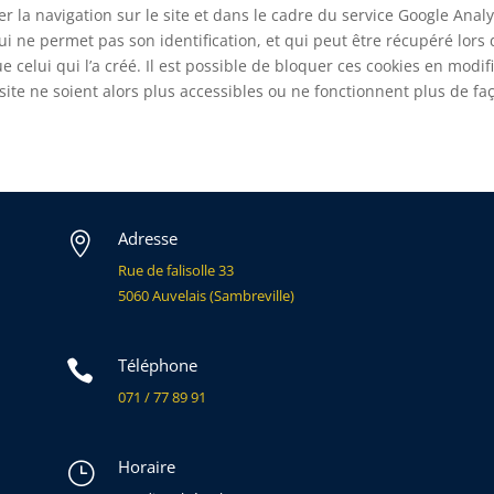
iter la navigation sur le site et dans le cadre du service Google Anal
ui ne permet pas son identification, et qui peut être récupéré lors 
e celui qui l’a créé. Il est possible de bloquer ces cookies en modif
site ne soient alors plus accessibles ou ne fonctionnent plus de fa
Adresse

Rue de falisolle 33
5060 Auvelais (Sambreville)
Téléphone

071 / 77 89 91
Horaire
}