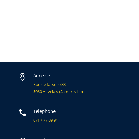
Adresse

Rue de falisolle 33
5060 Auvelais (Sambreville)
Téléphone

071 / 77 89 91